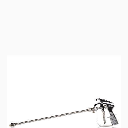
Lanze 50 cm
Lanze aus Vollmetall für die Verlängerung der Premium-
Pistole um 50 cm. Für ein ergonomisches,
rückenschonendes Arbeiten an Boden, Wänden und
Decken. Schnelle und stufenlose Einstellung der
Sprühstrahlbreite.
Artikelnummer
1425