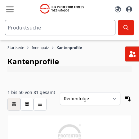
Zum Inhalt springen
Startseite
Innenputz
Kantenprofile
Kantenprofile
1
bis
50
von
81
gesamt
Tabelle