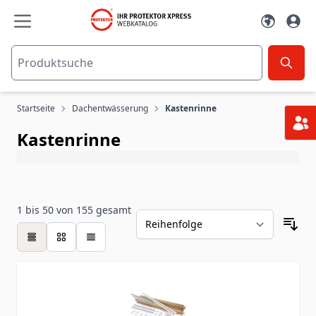
Zum Inhalt springen
Startseite
Dachentwässerung
Kastenrinne
Kastenrinne
1
bis
50
von
155
gesamt
Tabelle