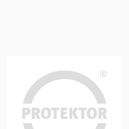
Betonkontakt ECO (20 kg)
Betonkontakt Haftbrücke für Gips, gipshaltige Systemputze
und Ansetzbinder sowie Kalkputze auf glattem Beton im
Innenbereich, mit roter Pigmentierung für einen
verbesserten Kontrast zu unbehandelten Flächen. Das
Produkt ist hoch alkalibeständig und gebrauchsfertig
eingestellt.
Artikelnummer
14403