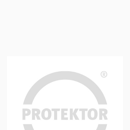
Putzgrund verarbeitungsfertig (20 kg)
Quarzhaltiger Voranstrich und Haftvermittler (z. B. vor dem
Auftragen von Dekorputzen), für die Egalisierung des
Untergrund-Saugverhaltens im Innen- und Außenbereich,
mit weißer Pigmentierung für einen verbesserten Kontrast
zu unbehandelten Flächen. Das Produkt ist bis 10%
wasserverdünnbar, wetterbeständig und gebrauchsfertig
eingestellt.