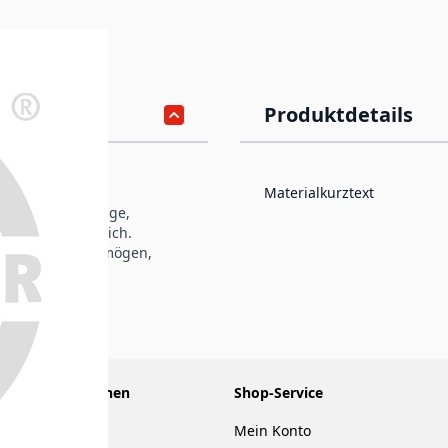
Produktdetails
Materialkurztext
deckende, griffige,
- und Außenbereich.
, gutes Deckvermögen,
Informationen
Shop-Service
Über uns
Mein Konto