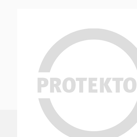
Produktinformation
Putzgrund (6 kg)
PROTEKTOR Putzgrund ist eine weiß pigmentierte, gut 
universelle Grundierfarbe für Strukturputze im Innen
Wasserverdünnbar, wasserabweisend, alkalibeständig
hohes Haftvermögen, verarbeitungsfertig.
PROTEKTORWERK Florenz Maisch GmbH & Co. KG
Viktoriastraße 58