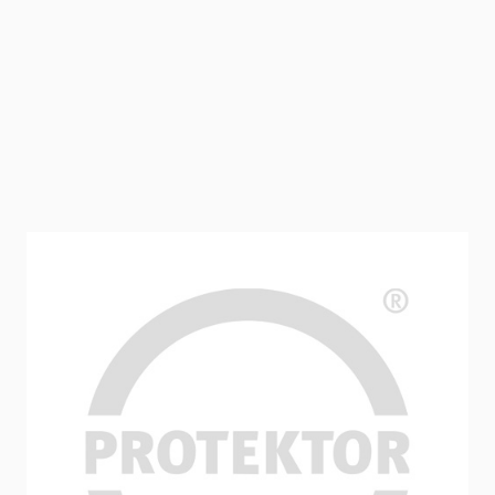
Balkenfix Armierungsgewebe (16,6 cm,
10 x 10 mm, 140 g/m²)
Balkenfix als Armierungsstreifen, mittig kaschiert mit
gekrepptem Ölpapier, für die Abdeckung von z. B.
Mauerschlitzen, Holzbalken, Rissen etc.
Artikelnummer
14960