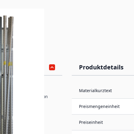
Produktdetails
Materialkurztext
rn für die Präsentation
Preismengeneinheit
Preiseinheit