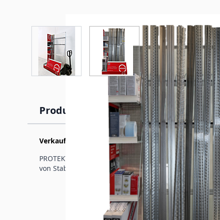
View larger image
View larger image
Produktinformation
Verkaufsdisplay (120 x 80 x 225 cm)
PROTEKTOR Verkaufsdisplay mit Steh- und Ablagefäche
von Stab- und Rollenware.