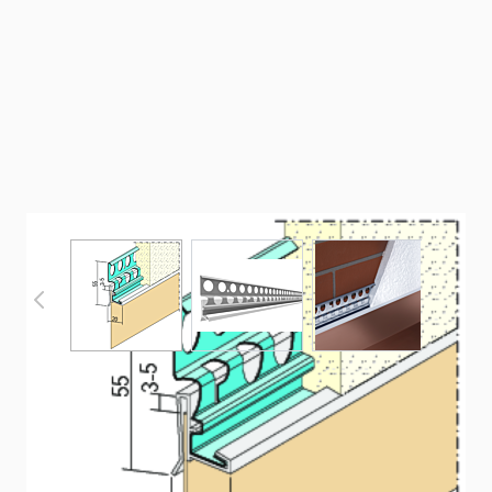
View larger image
View larger image
View larger im
Metallanschlussprofil für den
Außenputz (20 mm)
Metallanschlussprofil aus verzinktem Stahl mit PVC-
Überzug für den Außenputz ab 20 mm.