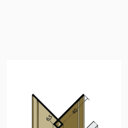
Kantenprofil ohne
Schnittkantenüberdeckung PVC (6,5
mm)
Kantenprofil für Fassadenbekleidungen bis 6,5 mm.
Artikelnummer
3569