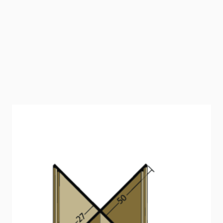
Kantenprofil mit
Schnittkantenüberdeckung PVC (27
mm)
Kantenprofil für Fassadenbekleidungen bis 27 mm.
Artikelnummer
3590