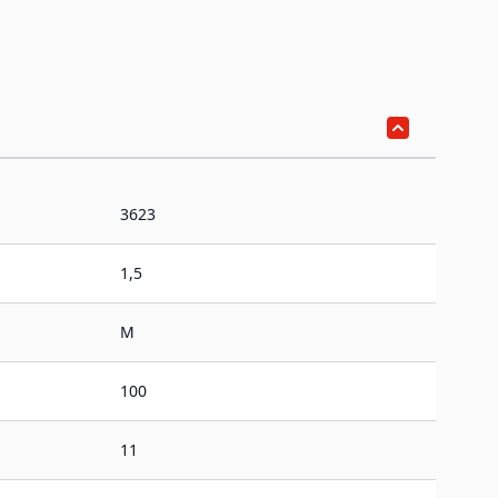
3623
1,5
M
100
11