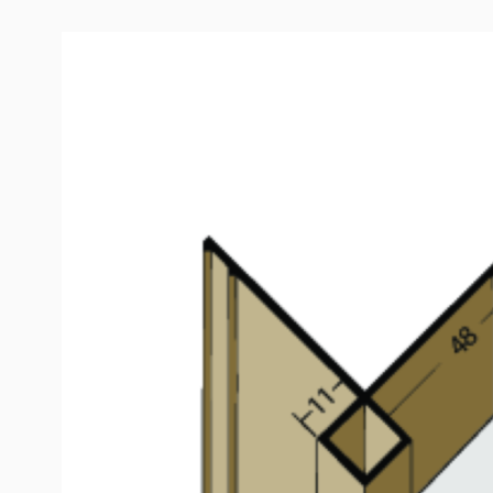
Produktinformation
Kantenprofil ohne Schnittkantenüberdeckung PVC (
Das PROTEKTOR Kantenprofil für Außenecken aus PVC i
Fassadenbekleidungen bis 11 mm und dient der opti
Fassadengestaltung. Das Profil bildet eine schöne sa
überdeckt die Schnittkanten sowie Unebenheiten.