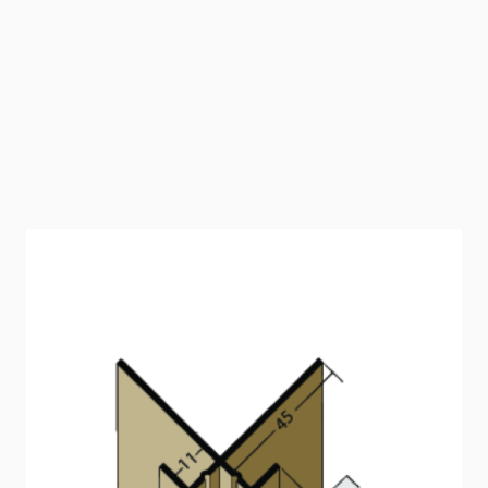
Kantenprofil mit
Schnittkantenüberdeckung PVC (11
mm)
Kantenprofil für Fassadenbekleidungen bis 11 mm.
Artikelnummer
3624