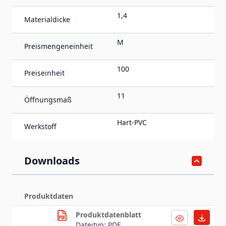
1,4
Materialdicke
M
Preismengeneinheit
100
Preiseinheit
11
Öffnungsmaß
Hart-PVC
Werkstoff
Downloads
Produktdaten
Produktdatenblatt
Dateityp: PDF