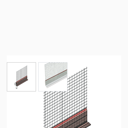
View larger image
View larger image
Aufsteckprofil für WDV-Systeme (14
mm)
Aufsteckprofil aus PVC mit angenähtem alkalibeständigen
Glasfasergewebe für WDV-Systeme mit 14 mm Putzdicke.