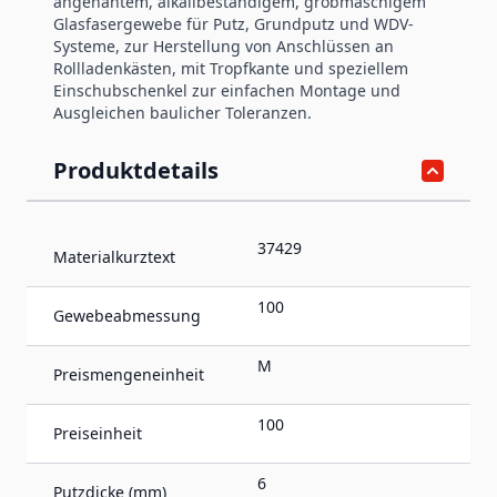
angenähtem, alkalibeständigem, grobmaschigem
Glasfasergewebe für Putz, Grundputz und WDV-
Systeme, zur Herstellung von Anschlüssen an
Rollladenkästen, mit Tropfkante und speziellem
Einschubschenkel zur einfachen Montage und
Ausgleichen baulicher Toleranzen.
Produktdetails
37429
Materialkurztext
100
Gewebeabmessung
M
Preismengeneinheit
100
Preiseinheit
6
Putzdicke (mm)