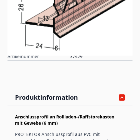
Anschlussprofil aus PVC mit angenähtem
alkalibeständigen, grobmaschigem Glasfasergewebe für
Putz, Grundputz und WDV-Systeme. Zur Herstellung von
Anschlüssen an Rollladenkästen, mit Tropfkante und
speziellem Einschubschenkel zur einfachen Montage und
Ausgleichen baulicher Toleranzen.
Artikelnummer
37429
Produktinformation
Anschlussprofil an Rollladen-/Raffstorekasten
mit Gewebe (6 mm)
PROTEKTOR Anschlussprofil aus PVC mit