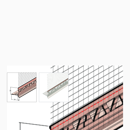
View larger image
View larger image
Anschlussprofil an
Rollladen-/Raffstorekasten mit Gewebe
(6 mm)