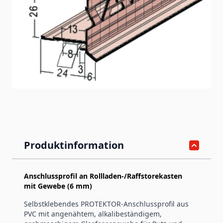
Selbstklebendes Anschlussprofil aus PVC mit angenähtem
alkalibeständigen, grobmaschigem Glasfasergewebe für
Putz und WDV-Systeme. Zur Herstellung von Anschlüssen
an Rollladenkästen mit Tropfkante. Zum Aufstecken und
Aufkleben auf die Einfassung der Rollladenkasten-Schürze.
Artikelnummer
37946
Produktinformation
Anschlussprofil an Rollladen-/Raffstorekasten
mit Gewebe (6 mm)
Selbstklebendes PROTEKTOR-Anschlussprofil aus
PVC mit angenähtem, alkalibeständigem,