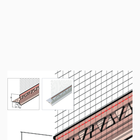
View larger image
View larger image
Anschlussprofil an
Rollladen-/Raffstorekasten mit Gewebe
(6 mm)