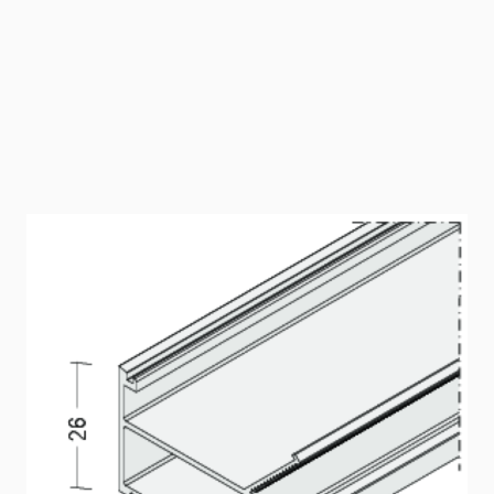
LED Sunset weiß (2000 mm)
Für die Herstellung einer Lichtvoute. Geeignet für LED-
Strips mit max. Breite 18 mm und max. 30 Watt/m. LED
Schiene Lumino ohne LED-Strip. Für Plattendicke 12,5 mm.
Artikelnummer
6519