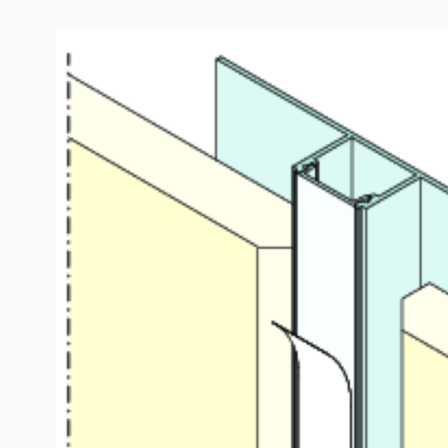
Produktinformation
LED Flächenprofil (2000 mm)
Anschlussprofil beidseitig mit opaler Kunststoffabdeck
Geeignet für LED-Strips mit max. Breite 14 mm und ma
Schiene ohne LED-Strips. Für Plattendicke 12,5 mm