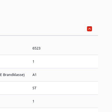
6523
1
E Brandklasse)
A1
ST
1