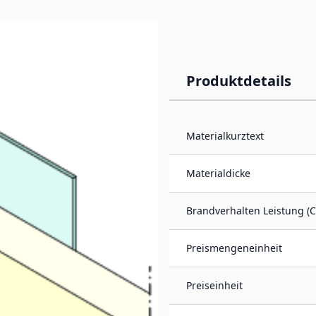
Produktdetails
Materialkurztext
ung für LED-Strips.
x. 15 Watt/m. LED-
Materialdicke
Brandverhalten Leistung (C
Preismengeneinheit
Preiseinheit