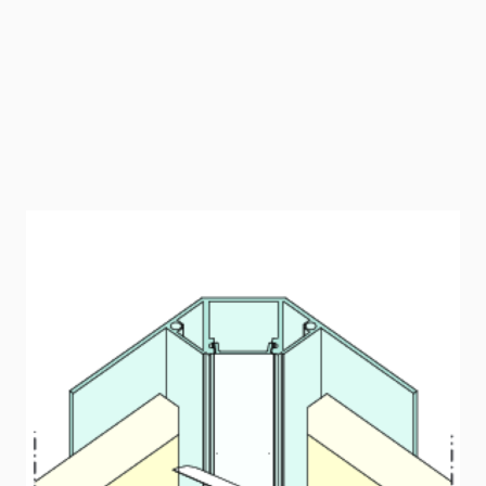
LED Inneneckprofil (2000 mm)
Inneneckprofil mit opaler Kunststoffabdeckung für LED-
Strips. Geeignet für LED-Strips mit max. Breite 14 mm und
max. 15 Watt/m. LED-Schiene ohne LED-Strips Für
Plattendicke 12,5 mm
Artikelnummer
6542