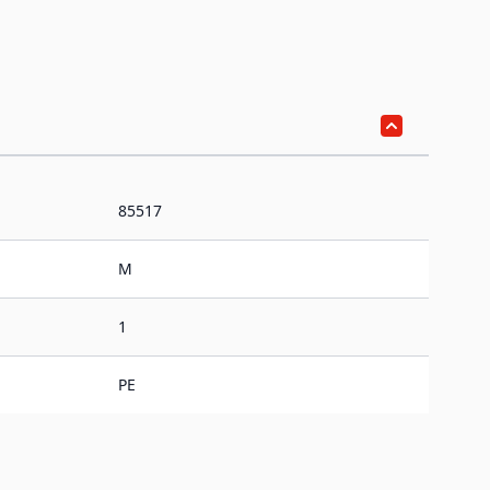
85517
M
1
PE