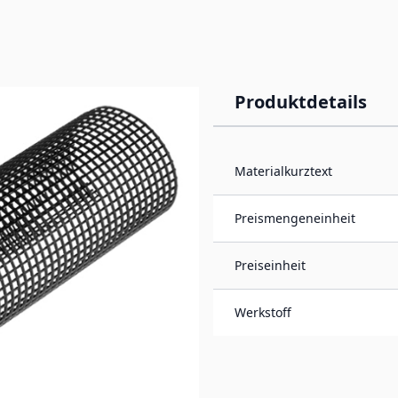
Produktdetails
Materialkurztext
chrinne eingelegt und
 Das Laub bleibt auf dem
Preismengeneinheit
 fortgeweht. Weiterhin
ycelbares Polyethylen.
Preiseinheit
Werkstoff