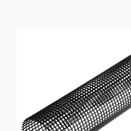
Produktinformation
Laubfanggitter NW 83 (NW 83 schwarz)
Das PROTEKTOR Laubfanggitter wird einfach in die Da
bewirkt ein Fernhalten des Laubes aus der Dachrinne.
Laubfanggitter liegen, trocknet ab und wird vom Wind
besticht es durch sein witterungsbeständiges und rec
Der Einsatzbereich liegt bei der Rinnengröße NW 83.
Downloads