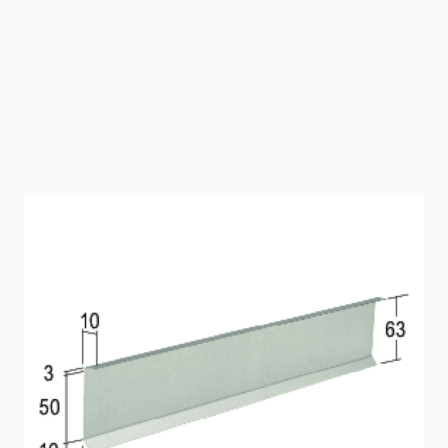
Kappleiste
Kappleiste für saubere Übergänge und fachgerechte
Abschlüsse von Dachabdichtungsbahnen an Wandflächen.
Geeignet für verschiedene Dachabdichtungsbahnen und
Dachneigungen.
Artikelnummer
86426