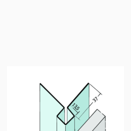
Kantenprofil ohne
Schnittkantenüberdeckung (13,5 mm,
Aluminium)
Kantenprofil für Fassadenbekleidungen bis 13,5 mm.
Artikelnummer
9080