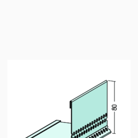
Kiesfangleiste (80 x 90 mm, Aluminium)
Wasserdurchlässige Kiesfangleiste mit Tropfkante aus
Aluminium. Die beidseitige Einsatzmöglichkeit ermöglicht
die Verwendung für Aufbauten mit 80 und 90 mm Höhe.
Artikelnummer
9130