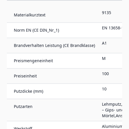
9135
Materialkurztext
EN 13658-1
Norm EN (CE DIN_Nr_1)
A1
Brandverhalten Leistung (CE Brandklasse)
M
Preismengeneinheit
100
Preiseinheit
10
Putzdicke (mm)
Lehmputz,Dä
Putzarten
– Gips- und g
Mörtel,Ansetz
Aluminium na
Werkstoff