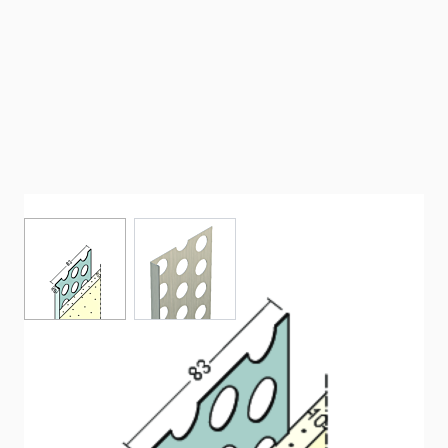
View larger image
View larger image
Abschlussprofil für den Innenputz (ab
10 mm)
Abschlussprofil aus Aluminium mit extra langem
Putzschenkel für den Innenputz ab 10 mm.