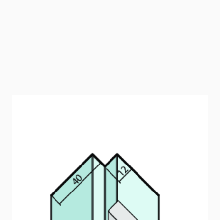
Kantenprofil für Innenecken (12 mm,
Aluminium)
Kantenprofil für Innenecken für
Fassadenbekleidungen bis 12 mm.
Artikelnummer
9432