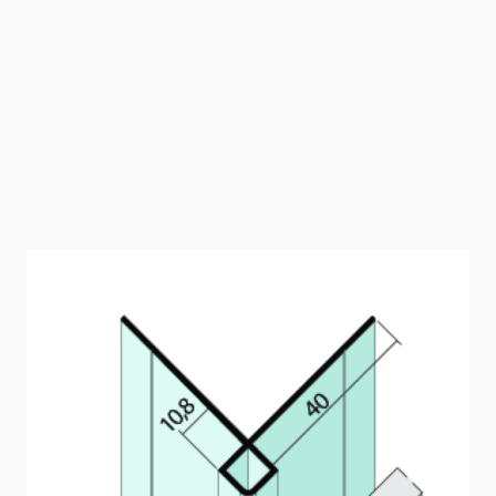
Kantenprofil ohne
Schnittkantenüberdeckung (10,8 mm,
Aluminium)
Kantenprofil für Fassadenbekleidungen bis 10,8 mm.
Artikelnummer
9442