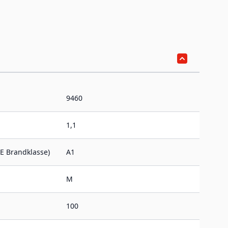
9460
1,1
E Brandklasse)
A1
M
100