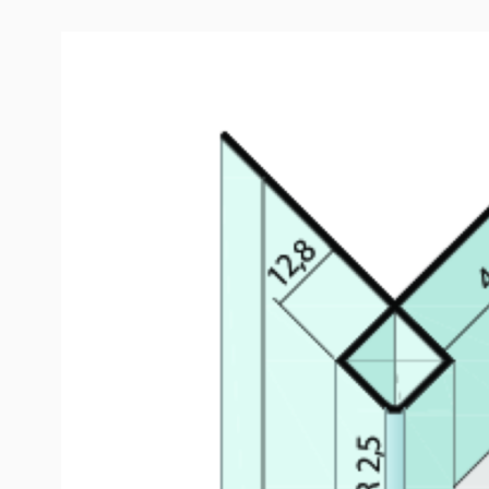
Produktinformation
Kantenprofil ohne Schnittkantenüberdeckung (12,8
Das PROTEKTOR Kantenprofil für Außenecken aus Alum
Fassadenbekleidungen bis 12,8 mm und dient der opt
Fassadengestaltung. Das Profil bildet eine schöne sa
überdeckt die Schnittfläche.