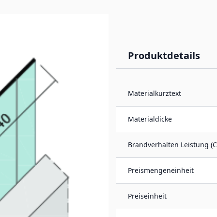
Produktdetails
 mm, Aluminium)
Materialkurztext
inium ist geeignet für
imalen
Materialdicke
ubere, gerade Kante und
Brandverhalten Leistung (C
Preismengeneinheit
Preiseinheit