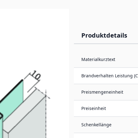
Produktdetails
 10 mm, Aluminium)
Materialkurztext
inium ist geeignet für
und 10 mm und dient der
Brandverhalten Leistung (C
 schöne saubere, gerade
Preismengeneinheit
Preiseinheit
Schenkellänge