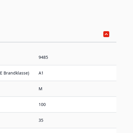
9485
E Brandklasse)
A1
M
100
35