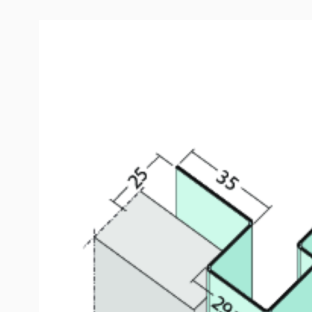
Produktinformation
Kantenprofil ohne Schnittkantenüberdeckung (25 x
Das PROTEKTOR Kantenprofil für Außenecken aus Alum
zwei unterschiedliche Fassadenbekleidungen von 25 
optimalen Fassadengestaltung. Das Profil bildet eine
Kante und bedeckt die Schnittflächen.