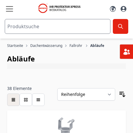
Zum Inhalt springen
Startseite
Dachentwässerung
Fallrohr
Abläufe
Abläufe
38
Elemente
Tabelle