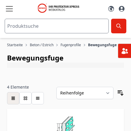
Zum Inhalt springen
Startseite
Beton / Estrich
Fugenprofile
Bewegungsfuge
Bewegungsfuge
4
Elemente
Tabelle